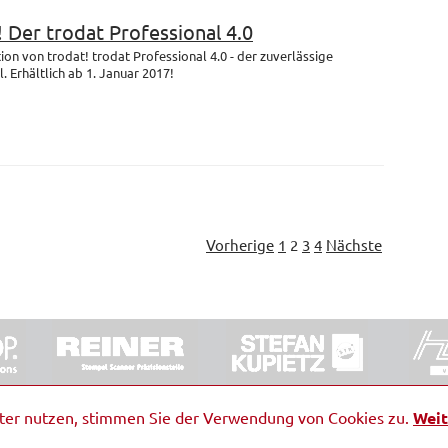
! Der trodat Professional 4.0
on von trodat! trodat Professional 4.0 - der zuverlässige
 Erhältlich ab 1. Januar 2017!
Vorherige
1
2
3
4
Nächste
ORRDE GmbH & Co. KG
|
Impressum
|
Barrierefreiheit
|
Ko
iter nutzen, stimmen Sie der Verwendung von Cookies zu.
Weit