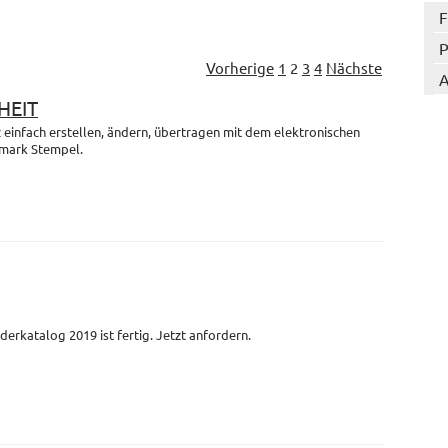
F
P
Vorherige
1
2
3
4
Nächste
A
HEIT
einfach erstellen, ändern, übertragen mit dem elektronischen
mark Stempel.
derkatalog 2019 ist fertig. Jetzt anfordern.