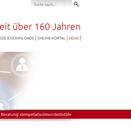
seit über 160 Jahren
ESSE & DOWNLOADS
ONLINE-PORTAL
NEWS
 Beratung:
stempel(at)schmorrde(dot)de