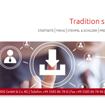
Tradition 
STARTSEITE
FIRMA
STEMPEL & SCHILDER
PR
 GmbH & Co. KG | Telefon +49 3585 86 78-0 | Fax +49 3585 86 78-46 |