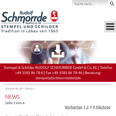
Stempel & Schilder RUDOLF SCHMORRDE GmbH & Co. KG | Telefon
+49 3585 86 78-0 | Fax +49 3585 86 78-46 | Beratung:
stempel(at)schmorrde(dot)de
schmorrde.de
>
News
>
NEWS
Seite 3 von 4.
Vorherige
1
2
3
4
Nächste