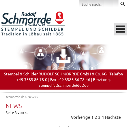
Stempel & Schilder RUDOLF SCHMORRDE GmbH & Co. KG | Telefon
+49 3585 86 78-0 | Fax +49 3585 86 78-46 | Beratung:
stempel(at)schmorrde(dot)de
schmorrde.de
>
News
>
NEWS
Seite 3 von 4.
Vorherige
1
2
3
4
Nächste