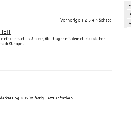
F
P
Vorherige
1
2
3
4
Nächste
A
HEIT
einfach erstellen, ändern, übertragen mit dem elektronischen
mark Stempel.
derkatalog 2019 ist fertig. Jetzt anfordern.