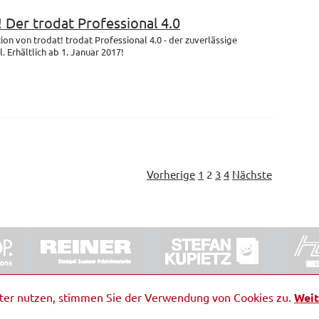
! Der trodat Professional 4.0
on von trodat! trodat Professional 4.0 - der zuverlässige
 Erhältlich ab 1. Januar 2017!
Vorherige
1
2
3
4
Nächste
ORRDE GmbH & Co. KG
|
Impressum
|
Barrierefreiheit
|
Ko
iter nutzen, stimmen Sie der Verwendung von Cookies zu.
Weit