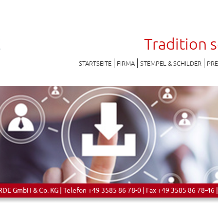
Tradition 
STARTSEITE
FIRMA
STEMPEL & SCHILDER
PR
 GmbH & Co. KG | Telefon +49 3585 86 78-0 | Fax +49 3585 86 78-46 |