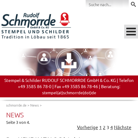
Stempel & Schilder RUDOLF SCHMORRDE GmbH & Co. KG | Telefon
+49 3585 86 78-0 | Fax +49 3585 86 78-46 | Beratung:
stempel(at)schmorrde(dot)de
schmorrde.de
>
News
>
NEWS
Seite 3 von 4.
Vorherige
1
2
3
4
Nächste