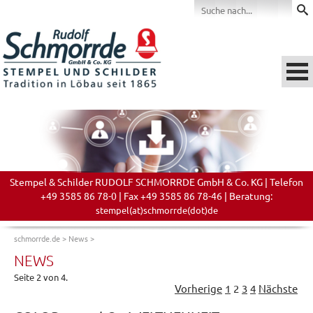
Stempel & Schilder RUDOLF SCHMORRDE GmbH & Co. KG | Telefon
+49 3585 86 78-0 | Fax +49 3585 86 78-46 | Beratung:
stempel(at)schmorrde(dot)de
schmorrde.de
>
News
>
NEWS
Seite 2 von 4.
Vorherige
1
2
3
4
Nächste