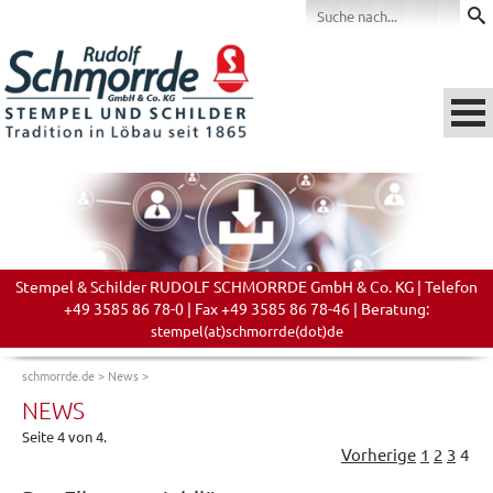
Stempel & Schilder RUDOLF SCHMORRDE GmbH & Co. KG | Telefon
+49 3585 86 78-0 | Fax +49 3585 86 78-46 | Beratung:
stempel(at)schmorrde(dot)de
schmorrde.de
>
News
>
NEWS
Seite 4 von 4.
Vorherige
1
2
3
4