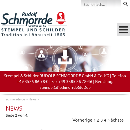
Stempel & Schilder RUDOLF SCHMORRDE GmbH & Co. KG | Telefon
+49 3585 86 78-0 | Fax +49 3585 86 78-46 | Beratung:
stempel(at)schmorrde(dot)de
schmorrde.de
>
News
>
NEWS
Seite 2 von 4.
Vorherige
1
2
3
4
Nächste