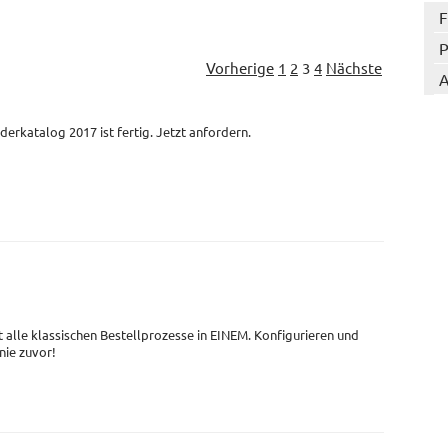
F
P
Vorherige
1
2
3
4
Nächste
A
derkatalog 2017 ist fertig. Jetzt anfordern.
t alle klassischen Bestellprozesse in EINEM. Konfigurieren und
 nie zuvor!