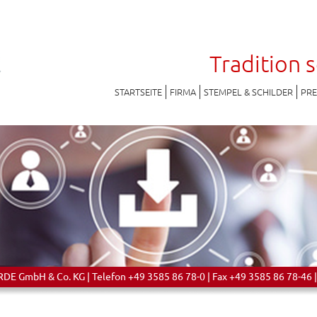
Tradition 
STARTSEITE
FIRMA
STEMPEL & SCHILDER
PR
 GmbH & Co. KG | Telefon +49 3585 86 78-0 | Fax +49 3585 86 78-46 |