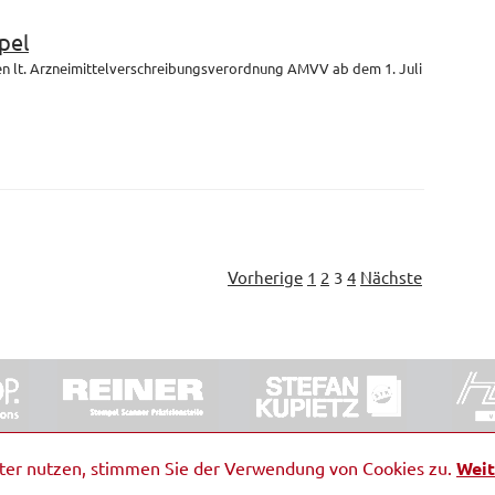
pel
en lt. Arzneimittelverschreibungsverordnung AMVV ab dem 1. Juli
Vorherige
1
2
3
4
Nächste
ORRDE GmbH & Co. KG
|
Impressum
|
Barrierefreiheit
|
Ko
iter nutzen, stimmen Sie der Verwendung von Cookies zu.
Weit