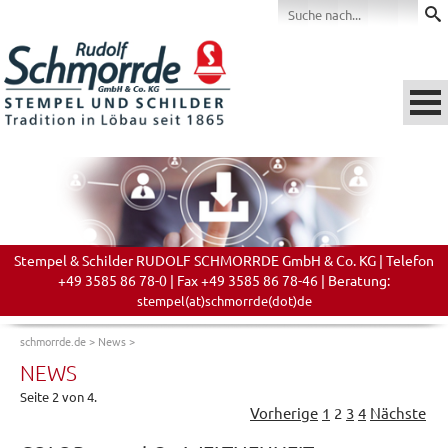
Stempel & Schilder RUDOLF SCHMORRDE GmbH & Co. KG | Telefon
+49 3585 86 78-0 | Fax +49 3585 86 78-46 | Beratung:
stempel(at)schmorrde(dot)de
schmorrde.de
>
News
>
NEWS
Seite 2 von 4.
Vorherige
1
2
3
4
Nächste