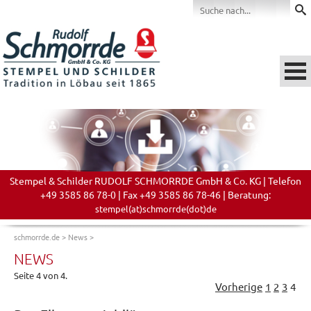
Stempel & Schilder RUDOLF SCHMORRDE GmbH & Co. KG | Telefon
+49 3585 86 78-0 | Fax +49 3585 86 78-46 | Beratung:
stempel(at)schmorrde(dot)de
schmorrde.de
>
News
>
NEWS
Seite 4 von 4.
Vorherige
1
2
3
4