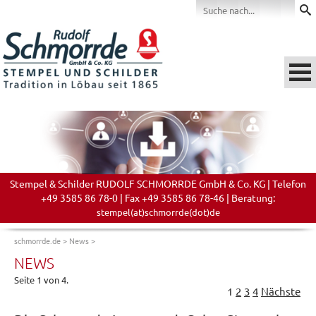
Stempel & Schilder RUDOLF SCHMORRDE GmbH & Co. KG | Telefon
+49 3585 86 78-0 | Fax +49 3585 86 78-46 | Beratung:
stempel(at)schmorrde(dot)de
schmorrde.de
>
News
>
NEWS
Seite 1 von 4.
1
2
3
4
Nächste