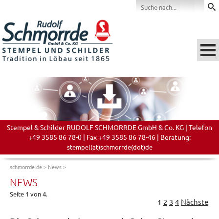
Stempel & Schilder RUDOLF SCHMORRDE GmbH & Co. KG | Telefon
+49 3585 86 78-0 | Fax +49 3585 86 78-46 | Beratung:
stempel(at)schmorrde(dot)de
schmorrde.de
>
News
>
NEWS
Seite 1 von 4.
1
2
3
4
Nächste