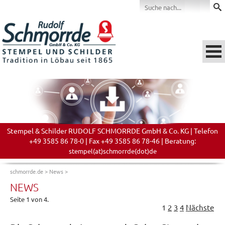
Stempel & Schilder RUDOLF SCHMORRDE GmbH & Co. KG | Telefon
+49 3585 86 78-0 | Fax +49 3585 86 78-46 | Beratung:
stempel(at)schmorrde(dot)de
schmorrde.de
>
News
>
NEWS
Seite 1 von 4.
1
2
3
4
Nächste