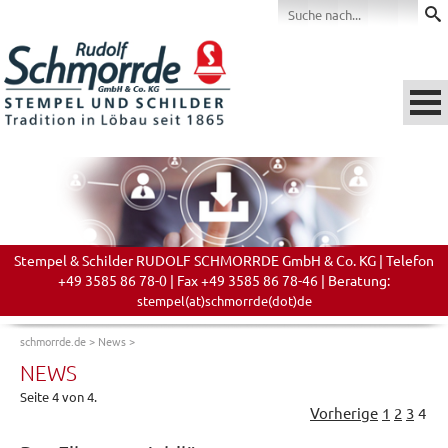
Stempel & Schilder RUDOLF SCHMORRDE GmbH & Co. KG | Telefon
+49 3585 86 78-0 | Fax +49 3585 86 78-46 | Beratung:
stempel(at)schmorrde(dot)de
schmorrde.de
>
News
>
NEWS
Seite 4 von 4.
Vorherige
1
2
3
4