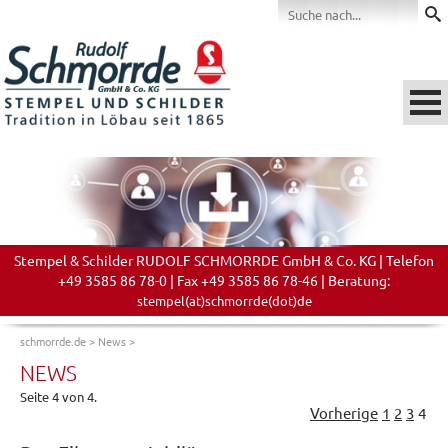
Stempel & Schilder RUDOLF SCHMORRDE GmbH & Co. KG | Telefon
+49 3585 86 78-0 | Fax +49 3585 86 78-46 | Beratung:
stempel(at)schmorrde(dot)de
schmorrde.de
>
News
>
NEWS
Seite 4 von 4.
Vorherige
1
2
3
4