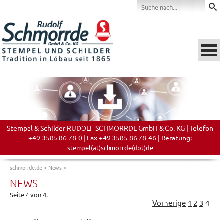
Stempel & Schilder RUDOLF SCHMORRDE GmbH & Co. KG | Telefon
+49 3585 86 78-0 | Fax +49 3585 86 78-46 | Beratung:
stempel(at)schmorrde(dot)de
schmorrde.de
>
News
>
NEWS
Seite 4 von 4.
Vorherige
1
2
3
4