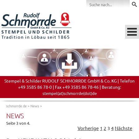
Stempel & Schilder RUDOLF SCHMORRDE GmbH & Co. KG | Telefon
+49 3585 86 78-0 | Fax +49 3585 86 78-46 | Beratung:
stempel(at)schmorrde(dot)de
schmorrde.de
>
News
>
NEWS
Seite 3 von 4.
Vorherige
1
2
3
4
Nächste