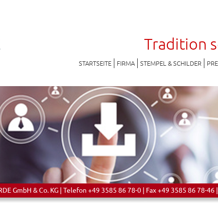
Tradition 
STARTSEITE
FIRMA
STEMPEL & SCHILDER
PR
 GmbH & Co. KG | Telefon +49 3585 86 78-0 | Fax +49 3585 86 78-46 |