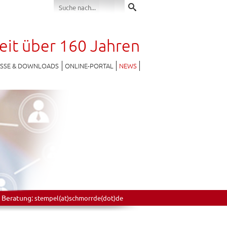
seit über 160 Jahren
ESSE & DOWNLOADS
ONLINE-PORTAL
NEWS
 Beratung:
stempel(at)schmorrde(dot)de