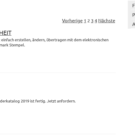
F
P
Vorherige
1
2
3
4
Nächste
A
HEIT
einfach erstellen, ändern, übertragen mit dem elektronischen
mark Stempel.
derkatalog 2019 ist fertig. Jetzt anfordern.