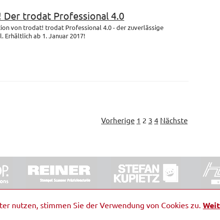
! Der trodat Professional 4.0
on von trodat! trodat Professional 4.0 - der zuverlässige
 Erhältlich ab 1. Januar 2017!
Vorherige
1
2
3
4
Nächste
ORRDE GmbH & Co. KG
|
Impressum
|
Barrierefreiheit
|
Ko
iter nutzen, stimmen Sie der Verwendung von Cookies zu.
Weit