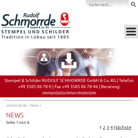
Stempel & Schilder RUDOLF SCHMORRDE GmbH & Co. KG | Telefon
+49 3585 86 78-0 | Fax +49 3585 86 78-46 | Beratung:
stempel(at)schmorrde(dot)de
schmorrde.de
>
News
>
NEWS
Seite 1 von 4.
1
2
3
4
Nächste