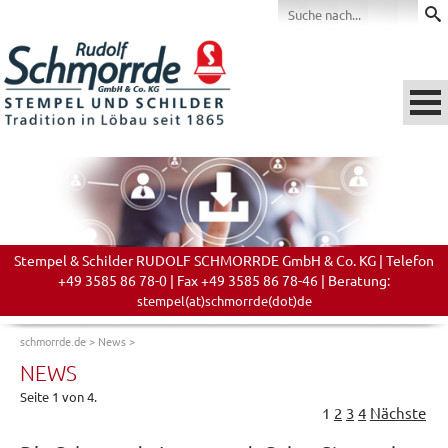
Stempel & Schilder RUDOLF SCHMORRDE GmbH & Co. KG | Telefon
+49 3585 86 78-0 | Fax +49 3585 86 78-46 | Beratung:
stempel(at)schmorrde(dot)de
schmorrde.de
>
News
>
NEWS
Seite 1 von 4.
1
2
3
4
Nächste