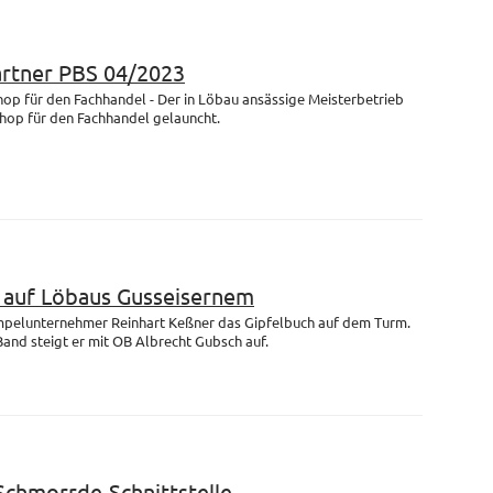
artner PBS 04/2023
op für den Fachhandel - Der in Löbau ansässige Meisterbetrieb
Shop für den Fachhandel gelauncht.
m auf Löbaus Gusseisernem
empelunternehmer Reinhart Keßner das Gipfelbuch auf dem Turm.
and steigt er mit OB Albrecht Gubsch auf.
 Schmorrde-Schnittstelle