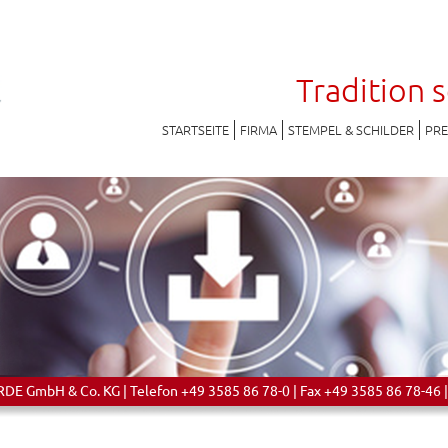
Tradition 
STARTSEITE
FIRMA
STEMPEL & SCHILDER
PR
 GmbH & Co. KG | Telefon +49 3585 86 78-0 | Fax +49 3585 86 78-46 |