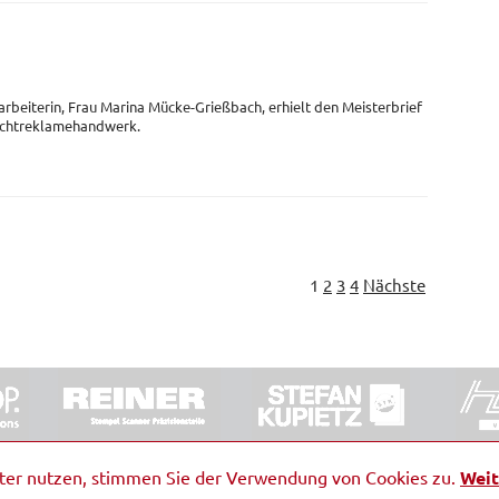
arbeiterin, Frau Marina Mücke-Grießbach, erhielt den Meisterbrief
Lichtreklamehandwerk.
1
2
3
4
Nächste
ORRDE GmbH & Co. KG
|
Impressum
|
Barrierefreiheit
|
Ko
iter nutzen, stimmen Sie der Verwendung von Cookies zu.
Weit