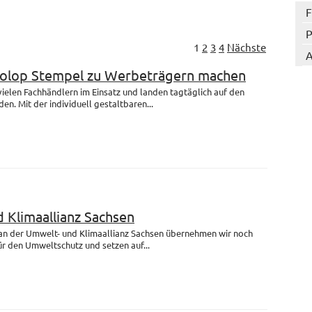
F
P
1
2
3
4
Nächste
A
Colop Stempel zu Werbeträgern machen
 vielen Fachhändlern im Einsatz und landen tagtäglich auf den
en. Mit der individuell gestaltbaren...
 Klimaallianz Sachsen
 an der Umwelt- und Klimaallianz Sachsen übernehmen wir noch
r den Umweltschutz und setzen auf...