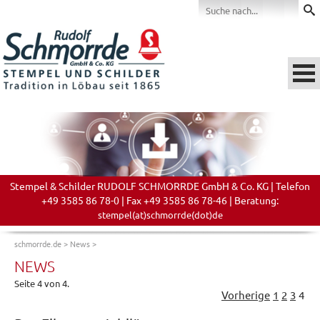
Stempel & Schilder RUDOLF SCHMORRDE GmbH & Co. KG | Telefon
+49 3585 86 78-0 | Fax +49 3585 86 78-46 | Beratung:
stempel(at)schmorrde(dot)de
schmorrde.de
>
News
>
NEWS
Seite 4 von 4.
Vorherige
1
2
3
4