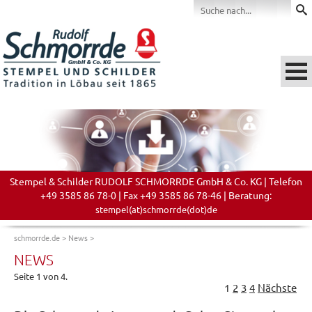
Stempel & Schilder RUDOLF SCHMORRDE GmbH & Co. KG | Telefon
+49 3585 86 78-0 | Fax +49 3585 86 78-46 | Beratung:
stempel(at)schmorrde(dot)de
schmorrde.de
>
News
>
NEWS
Seite 1 von 4.
1
2
3
4
Nächste