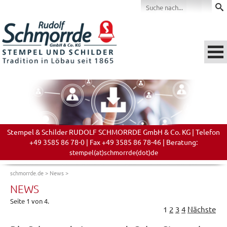
Stempel & Schilder RUDOLF SCHMORRDE GmbH & Co. KG | Telefon
+49 3585 86 78-0 | Fax +49 3585 86 78-46 | Beratung:
stempel(at)schmorrde(dot)de
schmorrde.de
>
News
>
NEWS
Seite 1 von 4.
1
2
3
4
Nächste