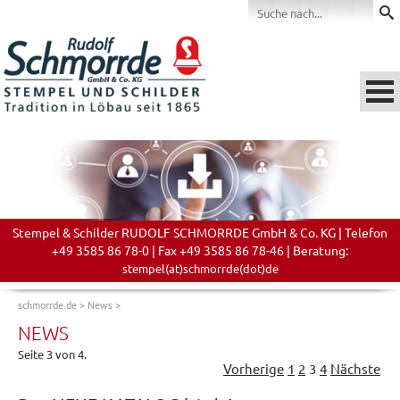
Stempel & Schilder RUDOLF SCHMORRDE GmbH & Co. KG | Telefon
+49 3585 86 78-0 | Fax +49 3585 86 78-46 | Beratung:
stempel(at)schmorrde(dot)de
schmorrde.de
>
News
>
NEWS
Seite 3 von 4.
Vorherige
1
2
3
4
Nächste