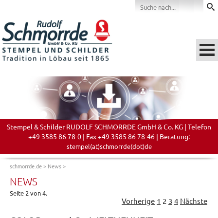
Stempel & Schilder RUDOLF SCHMORRDE GmbH & Co. KG | Telefon
+49 3585 86 78-0 | Fax +49 3585 86 78-46 | Beratung:
stempel(at)schmorrde(dot)de
schmorrde.de
>
News
>
NEWS
Seite 2 von 4.
Vorherige
1
2
3
4
Nächste