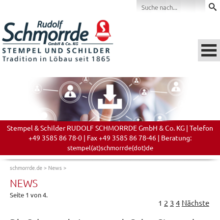
Stempel & Schilder RUDOLF SCHMORRDE GmbH & Co. KG | Telefon
+49 3585 86 78-0 | Fax +49 3585 86 78-46 | Beratung:
stempel(at)schmorrde(dot)de
schmorrde.de
>
News
>
NEWS
Seite 1 von 4.
1
2
3
4
Nächste