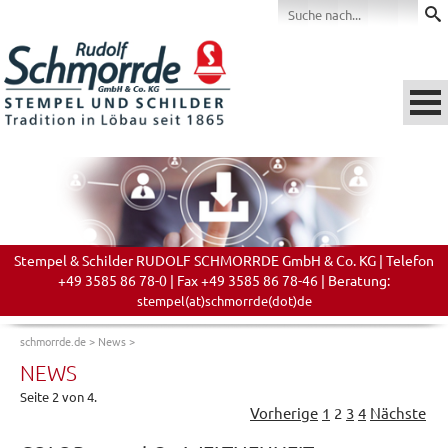
Stempel & Schilder RUDOLF SCHMORRDE GmbH & Co. KG | Telefon
+49 3585 86 78-0 | Fax +49 3585 86 78-46 | Beratung:
stempel(at)schmorrde(dot)de
schmorrde.de
>
News
>
NEWS
Seite 2 von 4.
Vorherige
1
2
3
4
Nächste