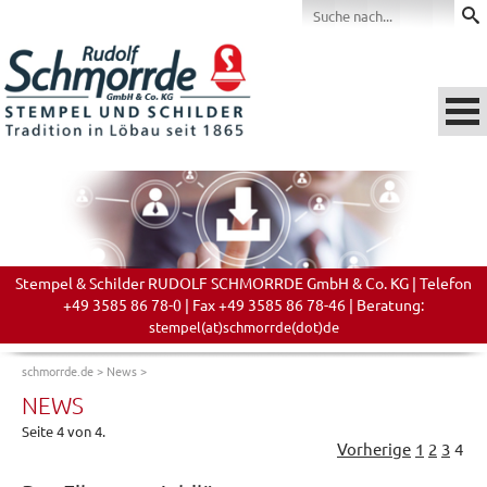
Stempel & Schilder RUDOLF SCHMORRDE GmbH & Co. KG | Telefon
+49 3585 86 78-0 | Fax +49 3585 86 78-46 | Beratung:
stempel(at)schmorrde(dot)de
schmorrde.de
>
News
>
NEWS
Seite 4 von 4.
Vorherige
1
2
3
4