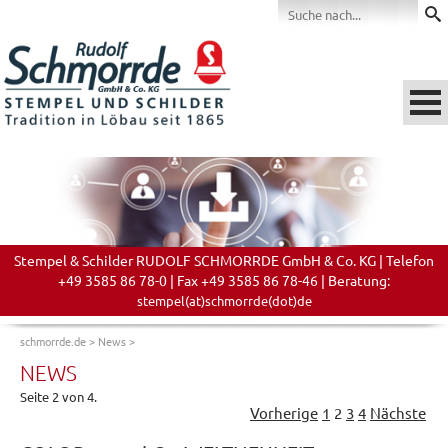
Stempel & Schilder RUDOLF SCHMORRDE GmbH & Co. KG | Telefon
+49 3585 86 78-0 | Fax +49 3585 86 78-46 | Beratung:
stempel(at)schmorrde(dot)de
schmorrde.de
>
News
>
NEWS
Seite 2 von 4.
Vorherige
1
2
3
4
Nächste