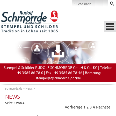
Stempel & Schilder RUDOLF SCHMORRDE GmbH & Co. KG | Telefon
+49 3585 86 78-0 | Fax +49 3585 86 78-46 | Beratung:
stempel(at)schmorrde(dot)de
schmorrde.de
>
News
>
NEWS
Seite 2 von 4.
Vorherige
1
2
3
4
Nächste