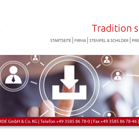
Tradition 
STARTSEITE
FIRMA
STEMPEL & SCHILDER
PR
 GmbH & Co. KG | Telefon +49 3585 86 78-0 | Fax +49 3585 86 78-46 |