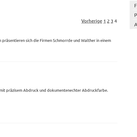
F
P
Vorherige
1
2
3
4
A
 präsentieren sich die Firmen Schmorrde und Walther in einem
 mit präzisem Abdruck und dokumentenechter Abdruckfarbe.