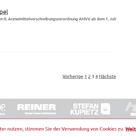
pel
en lt. Arzneimittelverschreibungsverordnung AMVV ab dem 1. Juli
Vorherige
1
2
3
4
Nächste
ORRDE GmbH & Co. KG
|
Impressum
|
Barrierefreiheit
|
Ko
iter nutzen, stimmen Sie der Verwendung von Cookies zu.
Weit