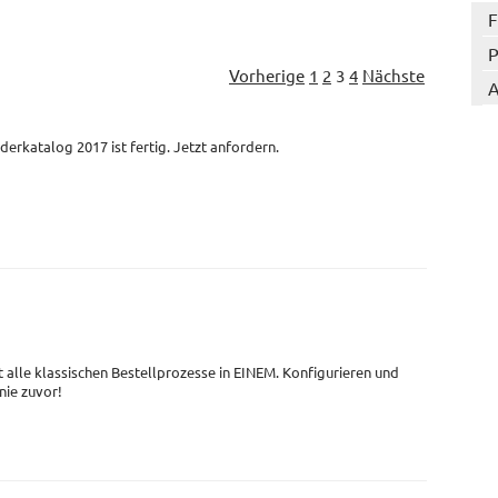
F
P
Vorherige
1
2
3
4
Nächste
A
derkatalog 2017 ist fertig. Jetzt anfordern.
t alle klassischen Bestellprozesse in EINEM. Konfigurieren und
 nie zuvor!