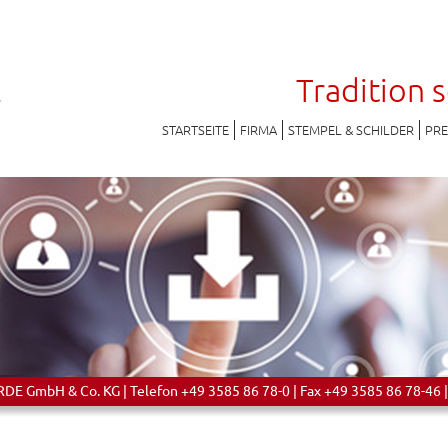
Tradition 
STARTSEITE
FIRMA
STEMPEL & SCHILDER
PR
 GmbH & Co. KG | Telefon +49 3585 86 78-0 | Fax +49 3585 86 78-46 |