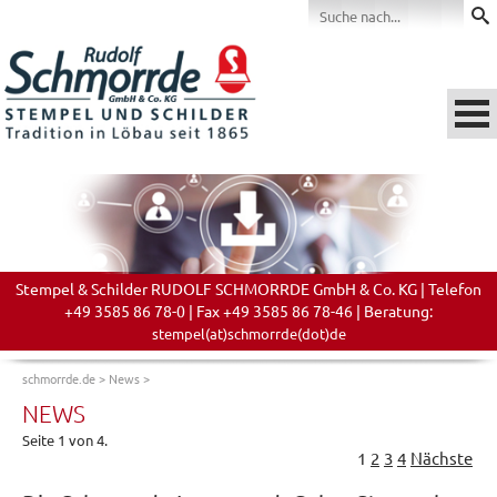
Stempel & Schilder RUDOLF SCHMORRDE GmbH & Co. KG | Telefon
+49 3585 86 78-0 | Fax +49 3585 86 78-46 | Beratung:
stempel(at)schmorrde(dot)de
schmorrde.de
>
News
>
NEWS
Seite 1 von 4.
1
2
3
4
Nächste