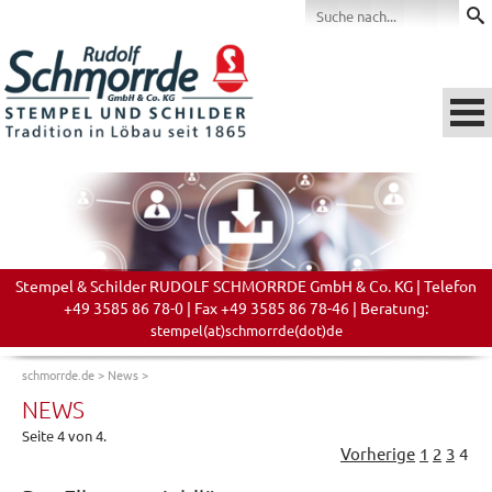
Stempel & Schilder RUDOLF SCHMORRDE GmbH & Co. KG | Telefon
+49 3585 86 78-0 | Fax +49 3585 86 78-46 | Beratung:
stempel(at)schmorrde(dot)de
schmorrde.de
>
News
>
NEWS
Seite 4 von 4.
Vorherige
1
2
3
4