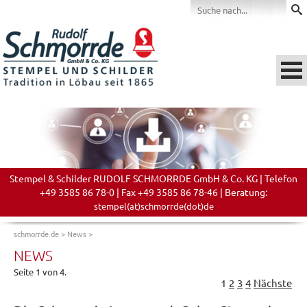
Stempel & Schilder RUDOLF SCHMORRDE GmbH & Co. KG | Telefon
+49 3585 86 78-0 | Fax +49 3585 86 78-46 | Beratung:
stempel(at)schmorrde(dot)de
schmorrde.de
>
News
>
NEWS
Seite 1 von 4.
1
2
3
4
Nächste