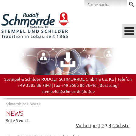
Stempel & Schilder RUDOLF SCHMORRDE GmbH & Co. KG | Telefon
+49 3585 86 78-0 | Fax +49 3585 86 78-46 | Beratung:
stempel(at)schmorrde(dot)de
schmorrde.de
>
News
>
NEWS
Seite 3 von 4.
Vorherige
1
2
3
4
Nächste