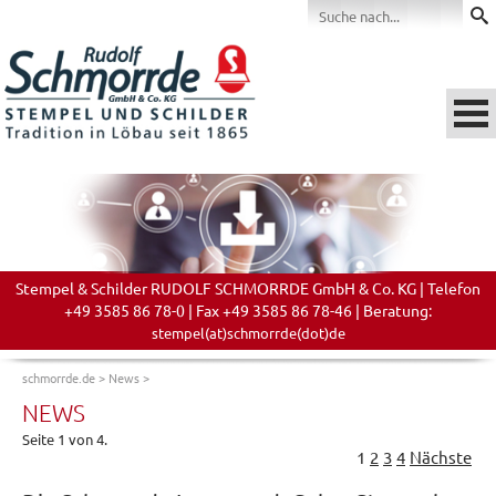
Stempel & Schilder RUDOLF SCHMORRDE GmbH & Co. KG | Telefon
+49 3585 86 78-0 | Fax +49 3585 86 78-46 | Beratung:
stempel(at)schmorrde(dot)de
schmorrde.de
>
News
>
NEWS
Seite 1 von 4.
1
2
3
4
Nächste