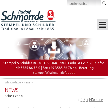
Stempel & Schilder RUDOLF SCHMORRDE GmbH & Co. KG | Telefon
+49 3585 86 78-0 | Fax +49 3585 86 78-46 | Beratung:
stempel(at)schmorrde(dot)de
schmorrde.de
>
News
>
NEWS
Seite 1 von 4.
1
2
3
4
Nächste