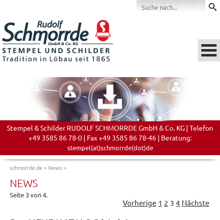
Stempel & Schilder RUDOLF SCHMORRDE GmbH & Co. KG | Telefon
+49 3585 86 78-0 | Fax +49 3585 86 78-46 | Beratung:
stempel(at)schmorrde(dot)de
schmorrde.de
>
News
>
NEWS
Seite 3 von 4.
Vorherige
1
2
3
4
Nächste