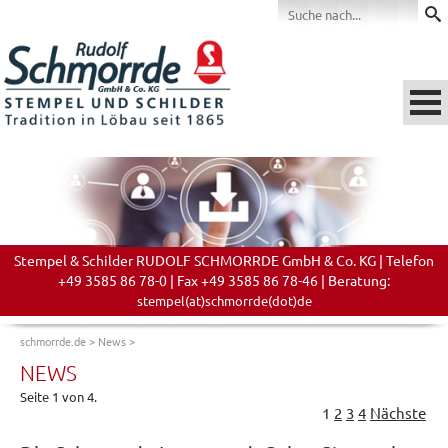
Stempel & Schilder RUDOLF SCHMORRDE GmbH & Co. KG | Telefon
+49 3585 86 78-0 | Fax +49 3585 86 78-46 | Beratung:
stempel(at)schmorrde(dot)de
schmorrde.de
>
News
>
NEWS
Seite 1 von 4.
1
2
3
4
Nächste