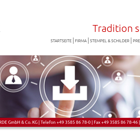
Tradition 
STARTSEITE
FIRMA
STEMPEL & SCHILDER
PR
 GmbH & Co. KG | Telefon +49 3585 86 78-0 | Fax +49 3585 86 78-46 |