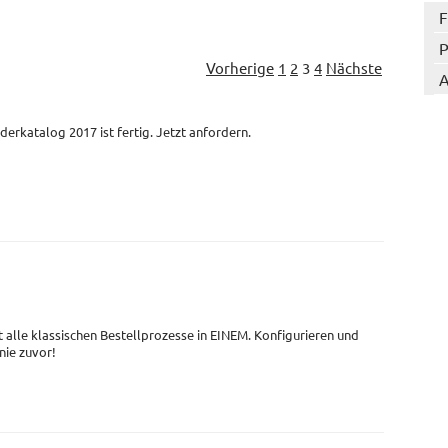
F
P
Vorherige
1
2
3
4
Nächste
A
derkatalog 2017 ist fertig. Jetzt anfordern.
t alle klassischen Bestellprozesse in EINEM. Konfigurieren und
 nie zuvor!