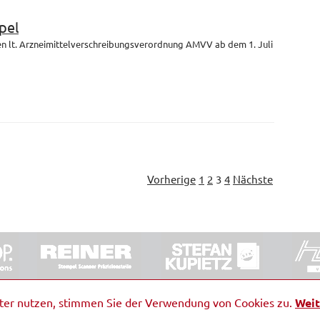
pel
en lt. Arzneimittelverschreibungsverordnung AMVV ab dem 1. Juli
Vorherige
1
2
3
4
Nächste
ORRDE GmbH & Co. KG
|
Impressum
|
Barrierefreiheit
|
Ko
iter nutzen, stimmen Sie der Verwendung von Cookies zu.
Weit