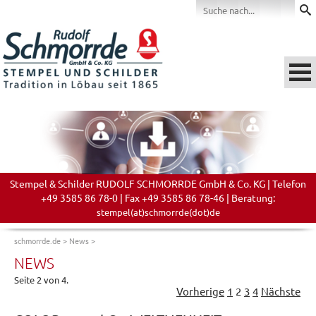
Stempel & Schilder RUDOLF SCHMORRDE GmbH & Co. KG | Telefon
+49 3585 86 78-0 | Fax +49 3585 86 78-46 | Beratung:
stempel(at)schmorrde(dot)de
schmorrde.de
>
News
>
NEWS
Seite 2 von 4.
Vorherige
1
2
3
4
Nächste