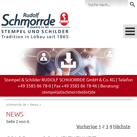
Stempel & Schilder RUDOLF SCHMORRDE GmbH & Co. KG | Telefon
+49 3585 86 78-0 | Fax +49 3585 86 78-46 | Beratung:
stempel(at)schmorrde(dot)de
schmorrde.de
>
News
>
NEWS
Seite 2 von 4.
Vorherige
1
2
3
4
Nächste