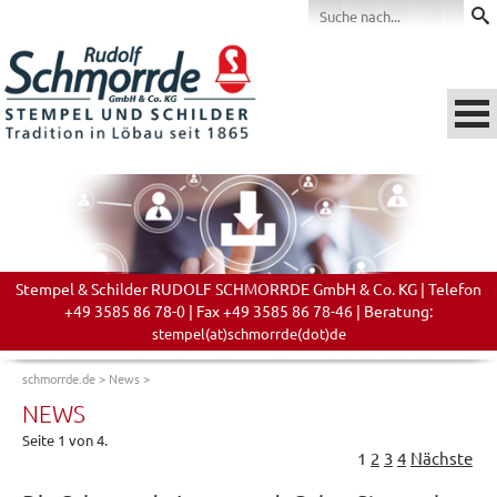
Stempel & Schilder RUDOLF SCHMORRDE GmbH & Co. KG | Telefon
+49 3585 86 78-0 | Fax +49 3585 86 78-46 | Beratung:
stempel(at)schmorrde(dot)de
schmorrde.de
>
News
>
NEWS
Seite 1 von 4.
1
2
3
4
Nächste