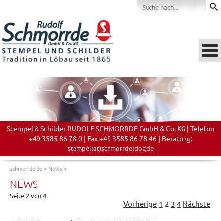
Stempel & Schilder RUDOLF SCHMORRDE GmbH & Co. KG | Telefon
+49 3585 86 78-0 | Fax +49 3585 86 78-46 | Beratung:
stempel(at)schmorrde(dot)de
schmorrde.de
>
News
>
NEWS
Seite 2 von 4.
Vorherige
1
2
3
4
Nächste