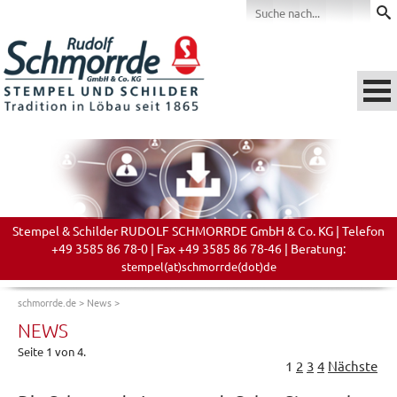
Stempel & Schilder RUDOLF SCHMORRDE GmbH & Co. KG | Telefon
+49 3585 86 78-0 | Fax +49 3585 86 78-46 | Beratung:
stempel(at)schmorrde(dot)de
schmorrde.de
>
News
>
NEWS
Seite 1 von 4.
1
2
3
4
Nächste