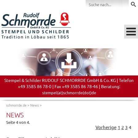
Stempel & Schilder RUDOLF SCHMORRDE GmbH & Co. KG | Telefon
+49 3585 86 78-0 | Fax +49 3585 86 78-46 | Beratung:
stempel(at)schmorrde(dot)de
schmorrde.de
>
News
>
NEWS
Seite 4 von 4.
Vorherige
1
2
3
4