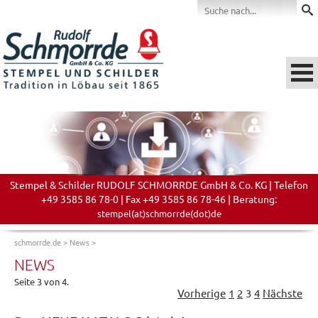
Stempel & Schilder RUDOLF SCHMORRDE GmbH & Co. KG | Telefon
+49 3585 86 78-0 | Fax +49 3585 86 78-46 | Beratung:
stempel(at)schmorrde(dot)de
schmorrde.de
>
News
>
NEWS
Seite 3 von 4.
Vorherige
1
2
3
4
Nächste